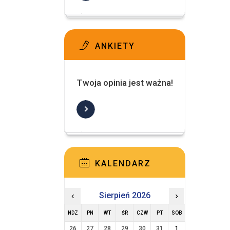
ANKIETY
Twoja opinia jest ważna!
KALENDARZ
‹
Sierpień 2026
›
NDZ
PN
WT
ŚR
CZW
PT
SOB
26
27
28
29
30
31
1