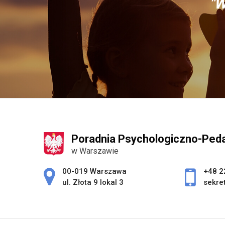
"W
Poradnia Psychologiczno-Peda
w Warszawie
Adres pocztowy:
00-019 Warszawa
+48 2
ul. Złota 9 lokal 3
sekre