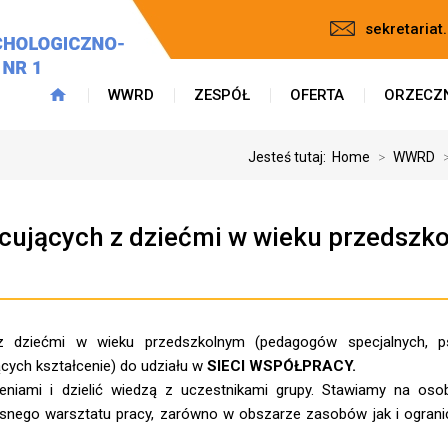
sekretaria
WWRD
ZESPÓŁ
OFERTA
ORZECZ
Jesteś tutaj:
Home
>
WWRD
acujących z dziećmi w wieku przedszk
 z dziećmi w wieku przedszkolnym (pedagogów specjalnych, p
cych kształcenie) do udziału w
SIECI WSPÓŁPRACY.
niami i dzielić wiedzą z uczestnikami grupy. Stawiamy na osob
asnego warsztatu pracy, zarówno w obszarze zasobów jak i ograni