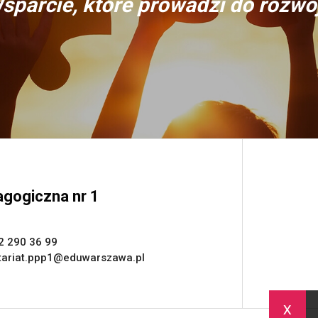
sparcie, które prowadzi do rozwo
gogiczna nr 1
2 290 36 99
tariat.ppp1@eduwarszawa.pl
x