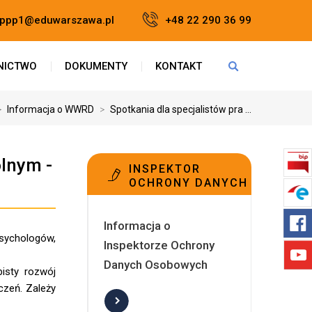
t.ppp1@eduwarszawa.pl
+48 22 290 36 99
NICTWO
DOKUMENTY
KONTAKT
>
Informacja o WWRD
>
Spotkania dla specjalistów pra ...
olnym -
INSPEKTOR
OCHRONY DANYCH
Informacja o
sychologów,
Inspektorze Ochrony
Danych Osobowych
isty rozwój
czeń. Zależy