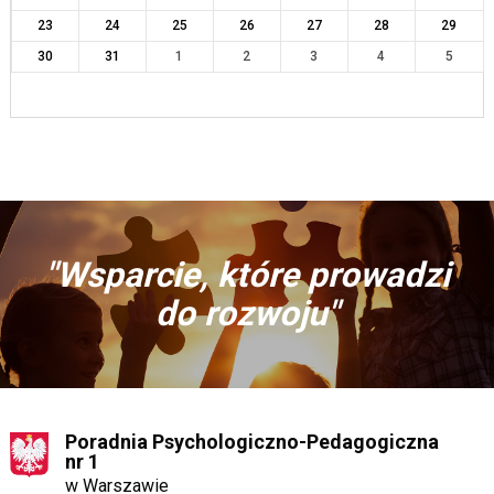
23
24
25
26
27
28
29
30
31
1
2
3
4
5
"Wsparcie, które prowadzi
do rozwoju"
Poradnia Psychologiczno-Pedagogiczna
nr 1
w Warszawie