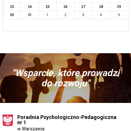
23
24
25
26
27
28
29
30
31
1
2
3
4
5
"Wsparcie, które prowadzi
do rozwoju"
Poradnia Psychologiczno-Pedagogiczna
nr 1
w Warszawie