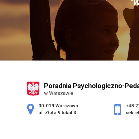
"W
Poradnia Psychologiczno-Peda
w Warszawie
Adres pocztowy:
00-019 Warszawa
+48 2
ul. Złota 9 lokal 3
sekre