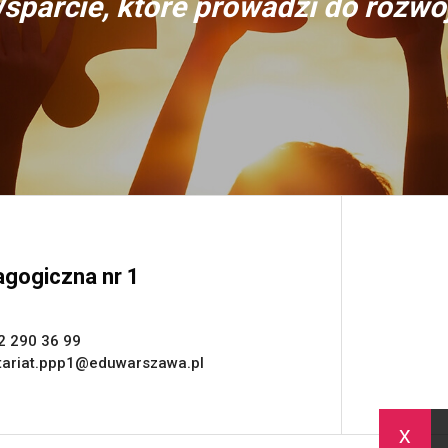
sparcie, które prowadzi do rozwo
gogiczna nr 1
2 290 36 99
tariat.ppp1@eduwarszawa.pl
x