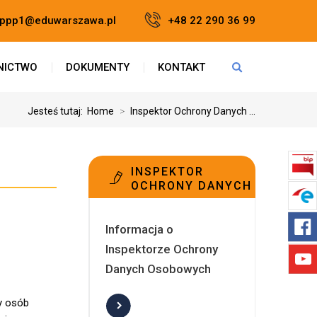
t.ppp1@eduwarszawa.pl
+48 22 290 36 99
NICTWO
DOKUMENTY
KONTAKT
Jesteś tutaj:
Home
>
Inspektor Ochrony Danych ...
INSPEKTOR
OCHRONY DANYCH
Informacja o
Inspektorze Ochrony
Danych Osobowych
ny osób