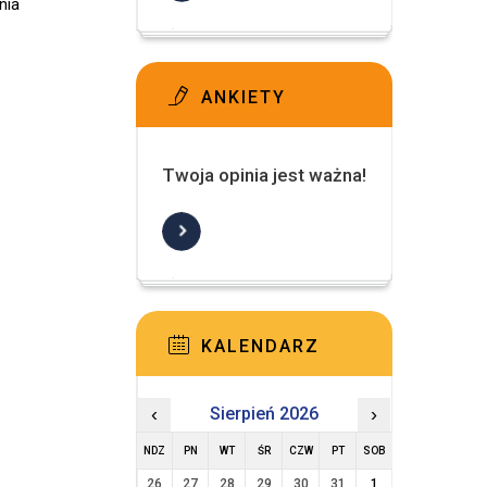
nia
ANKIETY
Twoja opinia jest ważna!
KALENDARZ
‹
Sierpień 2026
›
NDZ
PN
WT
ŚR
CZW
PT
SOB
26
27
28
29
30
31
1