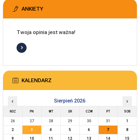
ANKIETY
Twoja opinia jest ważna!
KALENDARZ
‹
Sierpień 2026
›
NDZ
PN
WT
ŚR
CZW
PT
SOB
26
27
28
29
30
31
1
2
3
4
5
6
7
8
9
10
11
12
13
14
15