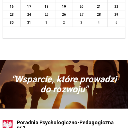
16
17
18
19
20
21
22
23
24
25
26
27
28
29
30
31
1
2
3
4
5
"Wsparcie, które prowadzi
do rozwoju"
Poradnia Psychologiczno-Pedagogiczna
nr 1